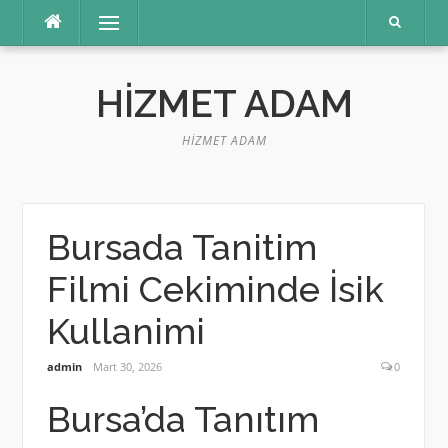
İçeriğe
Menü
atla
HIZMET ADAM
HIZMET ADAM
Bursada Tanitim
Filmi Cekiminde İsik
Kullanimi
admin
Mart 30, 2026
0
Bursa’da Tanıtım