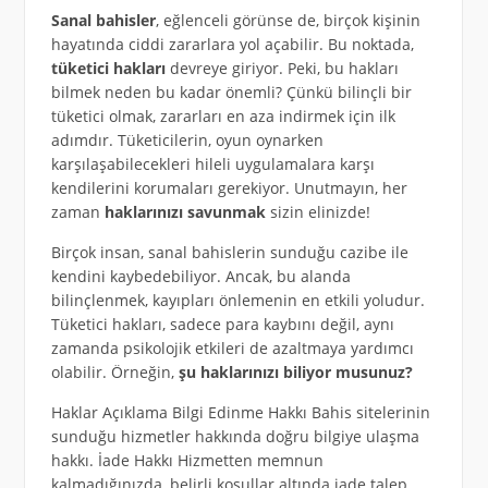
Sanal bahisler
, eğlenceli görünse de, birçok kişinin
hayatında ciddi zararlara yol açabilir. Bu noktada,
tüketici hakları
devreye giriyor. Peki, bu hakları
bilmek neden bu kadar önemli? Çünkü bilinçli bir
tüketici olmak, zararları en aza indirmek için ilk
adımdır. Tüketicilerin, oyun oynarken
karşılaşabilecekleri hileli uygulamalara karşı
kendilerini korumaları gerekiyor. Unutmayın, her
zaman
haklarınızı savunmak
sizin elinizde!
Birçok insan, sanal bahislerin sunduğu cazibe ile
kendini kaybedebiliyor. Ancak, bu alanda
bilinçlenmek, kayıpları önlemenin en etkili yoludur.
Tüketici hakları, sadece para kaybını değil, aynı
zamanda psikolojik etkileri de azaltmaya yardımcı
olabilir. Örneğin,
şu haklarınızı biliyor musunuz?
Haklar Açıklama Bilgi Edinme Hakkı Bahis sitelerinin
sunduğu hizmetler hakkında doğru bilgiye ulaşma
hakkı. İade Hakkı Hizmetten memnun
kalmadığınızda, belirli koşullar altında iade talep