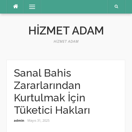
İçeriğe
Menü
atla
HIZMET ADAM
HIZMET ADAM
Sanal Bahis
Zararlarından
Kurtulmak İçin
Tüketici Hakları
admin
Mayıs 31, 2025