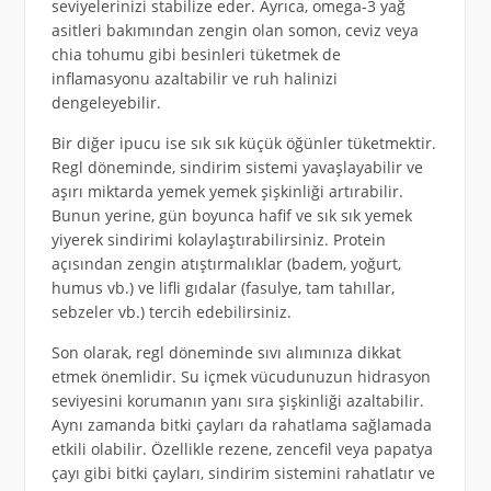
seviyelerinizi stabilize eder. Ayrıca, omega-3 yağ
asitleri bakımından zengin olan somon, ceviz veya
chia tohumu gibi besinleri tüketmek de
inflamasyonu azaltabilir ve ruh halinizi
dengeleyebilir.
Bir diğer ipucu ise sık sık küçük öğünler tüketmektir.
Regl döneminde, sindirim sistemi yavaşlayabilir ve
aşırı miktarda yemek yemek şişkinliği artırabilir.
Bunun yerine, gün boyunca hafif ve sık sık yemek
yiyerek sindirimi kolaylaştırabilirsiniz. Protein
açısından zengin atıştırmalıklar (badem, yoğurt,
humus vb.) ve lifli gıdalar (fasulye, tam tahıllar,
sebzeler vb.) tercih edebilirsiniz.
Son olarak, regl döneminde sıvı alımınıza dikkat
etmek önemlidir. Su içmek vücudunuzun hidrasyon
seviyesini korumanın yanı sıra şişkinliği azaltabilir.
Aynı zamanda bitki çayları da rahatlama sağlamada
etkili olabilir. Özellikle rezene, zencefil veya papatya
çayı gibi bitki çayları, sindirim sistemini rahatlatır ve