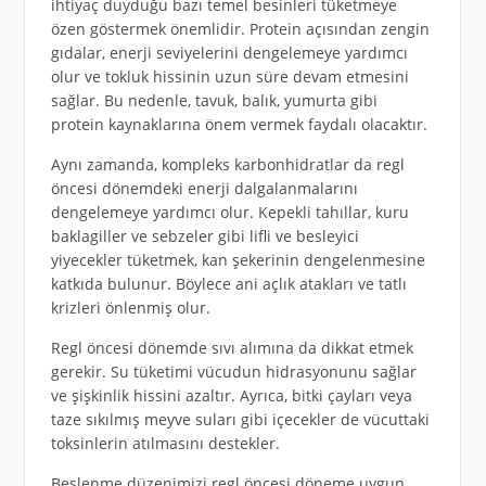
ihtiyaç duyduğu bazı temel besinleri tüketmeye
özen göstermek önemlidir. Protein açısından zengin
gıdalar, enerji seviyelerini dengelemeye yardımcı
olur ve tokluk hissinin uzun süre devam etmesini
sağlar. Bu nedenle, tavuk, balık, yumurta gibi
protein kaynaklarına önem vermek faydalı olacaktır.
Aynı zamanda, kompleks karbonhidratlar da regl
öncesi dönemdeki enerji dalgalanmalarını
dengelemeye yardımcı olur. Kepekli tahıllar, kuru
baklagiller ve sebzeler gibi lifli ve besleyici
yiyecekler tüketmek, kan şekerinin dengelenmesine
katkıda bulunur. Böylece ani açlık atakları ve tatlı
krizleri önlenmiş olur.
Regl öncesi dönemde sıvı alımına da dikkat etmek
gerekir. Su tüketimi vücudun hidrasyonunu sağlar
ve şişkinlik hissini azaltır. Ayrıca, bitki çayları veya
taze sıkılmış meyve suları gibi içecekler de vücuttaki
toksinlerin atılmasını destekler.
Beslenme düzenimizi regl öncesi döneme uygun