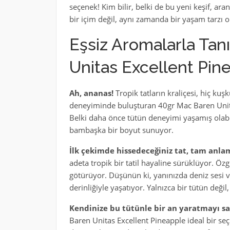
seçenek! Kim bilir, belki de bu yeni keşif, aran
bir içim değil, aynı zamanda bir yaşam tarzı o
Eşsiz Aromalarla Tan
Unitas Excellent Pin
Ah, ananas!
Tropik tatların kraliçesi, hiç kuş
deneyiminde buluşturan 40gr Mac Baren Unit
Belki daha önce tütün deneyimi yaşamış olabi
bambaşka bir boyut sunuyor.
İlk çekimde hissedeceğiniz tat, tam anlam
adeta tropik bir tatil hayaline sürüklüyor. Öz
götürüyor. Düşünün ki, yanınızda deniz sesi ve
derinliğiyle yaşatıyor. Yalnızca bir tütün deği
Kendinize bu tütünle bir an yaratmayı sa
Baren Unitas Excellent Pineapple ideal bir seç