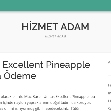
HIZMET ADAM
HIZMET ADAM
 Excellent Pineapple
A
da Ödeme
F
I
et olarak bilinir. Mac Baren Unitas Excellent Pineapple, bu
L
içinde naylon yapraklarının doğal tadını da koruyor.
s dilimi ısırıyormuş gibi hissedeceksiniz. Tütün,
S