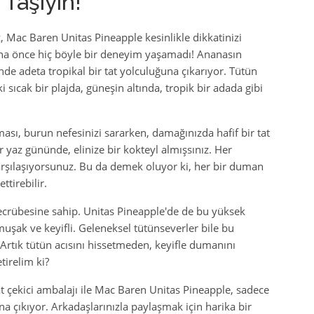
 Taşıyın!
z, Mac Baren Unitas Pineapple kesinlikle dikkatinizi
aha önce hiç böyle bir deneyim yaşamadı! Ananasın
iğinde adeta tropikal bir tat yolculuğuna çıkarıyor. Tütün
i sıcak bir plajda, güneşin altında, tropik bir adada gibi
sı, burun nefesinizi sararken, damağınızda hafif bir tat
r yaz gününde, elinize bir kokteyl almışsınız. Her
arşılaşıyorsunuz. Bu da demek oluyor ki, her bir duman
ttirebilir.
 tecrübesine sahip. Unitas Pineapple'de de bu yüksek
uşak ve keyifli. Geleneksel tütünseverler bile bu
. Artık tütün acısını hissetmeden, keyifle dumanını
tirelim ki?
at çekici ambalajı ile Mac Baren Unitas Pineapple, sadece
ana çıkıyor. Arkadaşlarınızla paylaşmak için harika bir