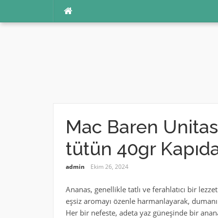
İçeriğe
atla
Mac Baren Unitas
tütün 40gr Kapı
admin
Ekim 26, 2024
Ananas, genellikle tatlı ve ferahlatıcı bir lezz
eşsiz aromayı özenle harmanlayarak, dumanın 
Her bir nefeste, adeta yaz güneşinde bir anana