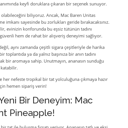
anımında keyfi doruklara çıkaran bir seçenek sunuyor.
olabileceğini biliyoruz. Ancak, Mac Baren Unitas
eme imkanı sayesinde bu zorlukları geride bırakacaksınız.
bilir, evinizin konforunda bu eşsiz tütünün tadını
güvenli hem de rahat bir alışveriş deneyimi sağlıyor.
ğil, aynı zamanda çeşitli sigara çeşitleriyle de harika
ir toplantıda ya da yalnız başınıza bir anın tadını
acak bir aromaya sahip. Unutmayın, ananasın sunduğu
katabilir.
e her nefeste tropikal bir tat yolculuğuna çıkmaya hazır
in hemen sipariş verin!
 Yeni Bir Deneyim: Mac
nt Pineapple!
ir tat ile buluşma fırsatı veriyor. Ananasın tatlı ve ekşi