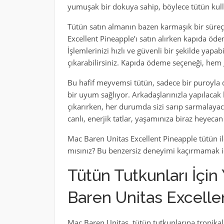
yumuşak bir dokuya sahip, böylece tütün kull
Tütün satın almanın bazen karmaşık bir süreç 
Excellent Pineapple’ı satın alırken kapıda öd
İşlemlerinizi hızlı ve güvenli bir şekilde yapa
çıkarabilirsiniz. Kapıda ödeme seçeneği, hem 
Bu hafif meyvemsi tütün, sadece bir puroyla de
bir uyum sağlıyor. Arkadaşlarınızla yapılacak b
çıkarırken, her durumda sizi sarıp sarmalay
canlı, enerjik tatlar, yaşamınıza biraz heyecan 
Mac Baren Unitas Excellent Pineapple tütün il
mısınız? Bu benzersiz deneyimi kaçırmamak iç
Tütün Tutkunları İçin
Baren Unitas Excelle
Mac Baren Unitas, tütün tutkunlarına tropikal b