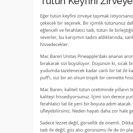
Tütün Keyfini Zirveye
Eğer tütün keyfini zirveye taşımak istiyorsanı
çekecek bir seçenek. Bir içimlik tütününüz d
eğlenceli ve ferahlatıcı tadı, tütün ile birleşt
severler, bu karışımın tadını aldıklarında, sank
hissedecekler.
Mac Baren Unitas Pineapple'daki ananas aroma
bırakarak sizi büyülüyor. Düşünün ki, sıcak bi
yudumda tazelenecek kadar canlı bir tat ile k
puff'ı, sizi bir an olsun tropik bir cennette hisse
Mac Baren, kaliteli tütün üretiminde yılların
kaliteyi hissediyorsunuz. İçimi son derece yum
ferahlatıcı tat ile yeni bir boyuta adım atacak
üfleyebilirsiniz. Neden hayatı daha zor hale ge
Sadece lezzet değil, görsellik de önemli. Dikk
tadı ile değil, göz alıcı görünümü ile de ön pl