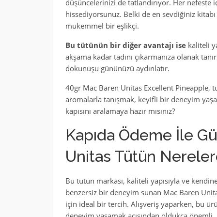
düşüncelerinizi de tatlandırıyor. Her nefeste iç
hissediyorsunuz. Belki de en sevdiğiniz kitab
mükemmel bir eşlikçi.
Bu tütünün bir diğer avantajı ise
kaliteli 
akşama kadar tadını çıkarmanıza olanak tanır.
dokunuşu gününüzü aydınlatır.
40gr Mac Baren Unitas Excellent Pineapple, t
aromalarla tanışmak, keyifli bir deneyim yaşama
kapısını aralamaya hazır mısınız?
Kapıda Ödeme İle Güv
Unitas Tütün Nereler
Bu tütün markası, kaliteli yapısıyla ve kendine
benzersiz bir deneyim sunan Mac Baren Unitas
için ideal bir tercih. Alışveriş yaparken, bu 
deneyim yaşamak açısından oldukça önemli.