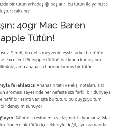
ızda bir tütün arkadaşlığı başlatır. bu tütün ile yalnızca
luşturacaksınız!
ışın: 40gr Mac Baren
eapple Tütün!
kusuz. Şimdi, bu nefis meyvenin eşsiz tadını bir tütün
as Excellent Pineapple tütünü hakkında konuşalım.
lirsiniz, ama ananasla harmanlanmış bir tütün
ıyla ferahlatıcı!
Ananasın tatlı ve ekşi notaları, sizi
gün aroması sayesinde her nefeste sizi farklı bir dünyaya
 hafif bir esinti var; işte bu tütün, bu duyguyu tüm
l, bir deneyim sunuyor.
ğlayın.
Günün stresinden uzaklaşmak istiyorsanız, Mac
im. Sadece bir tütün içecekleriyle değil, aynı zamanda