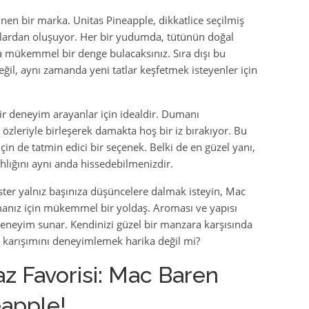
inen bir marka. Unitas Pineapple, dikkatlice seçilmiş
alardan oluşuyor. Her bir yudumda, tütünün doğal
da mükemmel bir denge bulacaksınız. Sıra dışı bu
eğil, aynı zamanda yeni tatlar keşfetmek isteyenler için
ir deneyim arayanlar için idealdir. Dumanı
özleriyle birleşerek damakta hoş bir iz bırakıyor. Bu
çin de tatmin edici bir seçenek. Belki de en güzel yanı,
hlığını aynı anda hissedebilmenizdir.
ister yalnız başınıza düşüncelere dalmak isteyin, Mac
manız için mükemmel bir yoldaş. Aroması ve yapısı
 deneyim sunar. Kendinizi güzel bir manzara karşısında
n karışımını deneyimlemek harika değil mi?
az Favorisi: Mac Baren
eapple!