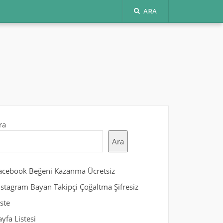
ARA
ra
Ara
acebook Beğeni Kazanma Ücretsiz
nstagram Bayan Takipçi Çoğaltma Şifresiz
iste
ayfa Listesi