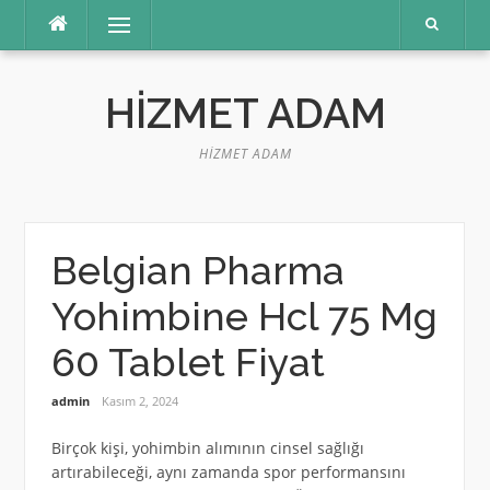
İçeriğe
Menü
atla
HIZMET ADAM
HIZMET ADAM
Belgian Pharma
Yohimbine Hcl 75 Mg
60 Tablet Fiyat
admin
Kasım 2, 2024
Birçok kişi, yohimbin alımının cinsel sağlığı
artırabileceği, aynı zamanda spor performansını