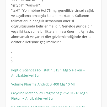
“@type”: “Answer”,
“text”: “Yohimbine Hcl 75 mg, genellikle cinsel sağlık
ve zayıflama amacıyla kullanılmaktadır. Kullanım
talimatları, bir sağlık uzmanının önerisi
doğrultusunda belirlenmelidir. Genelde günde bir
veya iki kez, su ile birlikte alınması önerilir. Aşırı doz
alınmamalı ve yan etkiler gözlemlendiğinde derhal
doktorla iletişime geçilmelidir.”
}
]
}
Peptid Sci̇ences Follistatin 315 1 Mg 5 Flakon +
Anti̇i̇bakteri̇yel Su
Volume Pharma Androbig 400 Mg 10 Ml
Oxydine Metabolics Fragment (176-191) 10 Mg 5
Flakon + Anti̇i̇bakteri̇yel Su