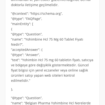
doktorla iletişime geçilmelidir.
“@context”: “https://schema.org”,
“@type”: “FAQPage”,
“mainEntity”: [
{
“@type”: “Question”,
“name”: “Yohimbine Hcl 75 Mg 60 Tablet Fiyatı
Nedir?”,
“acceptedAnswer”: {
“@type”: “Answer”,
“text”: “Yohimbin Hcl 75 mg 60 tabletin fiyatı, satıcıya
ve bölgeye göre değişiklik göstermektedir. Güncel
fiyat bilgisi için yerel eczaneler veya online sağlık
ürünleri satışı yapan web siteleri kontrol
edilmelidir.”
},
“@type”: “Question”,
“name”: “Belgian Pharma Yohimbine Hcl Nerelerde