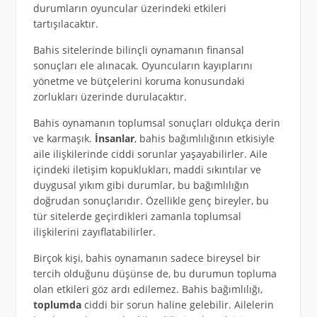
durumların oyuncular üzerindeki etkileri
tartışılacaktır.
Bahis sitelerinde bilinçli oynamanın finansal
sonuçları ele alınacak. Oyuncuların kayıplarını
yönetme ve bütçelerini koruma konusundaki
zorlukları üzerinde durulacaktır.
Bahis oynamanın toplumsal sonuçları oldukça derin
ve karmaşık.
İnsanlar
, bahis bağımlılığının etkisiyle
aile ilişkilerinde ciddi sorunlar yaşayabilirler. Aile
içindeki iletişim kopuklukları, maddi sıkıntılar ve
duygusal yıkım gibi durumlar, bu bağımlılığın
doğrudan sonuçlarıdır. Özellikle genç bireyler, bu
tür sitelerde geçirdikleri zamanla toplumsal
ilişkilerini zayıflatabilirler.
Birçok kişi, bahis oynamanın sadece bireysel bir
tercih olduğunu düşünse de, bu durumun topluma
olan etkileri göz ardı edilemez. Bahis bağımlılığı,
toplumda
ciddi bir sorun haline gelebilir. Ailelerin