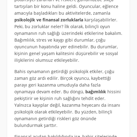
tartışılan bir konu haline geldi. Oyuncular, eğlence
amacıyla başladıkları bu aktivitelerde, zamanla
psikolojik ve finansal zorluklarla
karşılaşabilirler.
Peki, bu zorluklar neler? İlk olarak, bilinçli oyun
oynamanın ruh sağlığı üzerindeki etkilerine bakalım.
Bağımlılık, stres ve kaygı gibi durumlar, çoğu
oyuncunun hayatında yer edinebilir. Bu durumlar,
kişinin genel yaşam kalitesini düşürebilir ve sosyal
ilişkilerini olumsuz etkileyebilir.
Bahis oynamanın getirdiği psikolojik etkiler, çoğu
zaman göz ardı edilir. Birçok oyuncu, kaybettiği
parayı geri kazanma umuduyla daha fazla
oynamaya devam eder. Bu döngü,
bağımlılık
hissini
pekiştirir ve kişinin ruh sağlığını tehdit eder.
Yalnızca kayıplar değil, kazanma heyecanı da insanı
psikolojik olarak etkileyebilir. Bu yüzden, bilinçli
oynamanın getirdiği riskleri göz önünde
bulundurmak şarttır.
Finansal açıdan bakıldığında ise, bahis sitelerinde