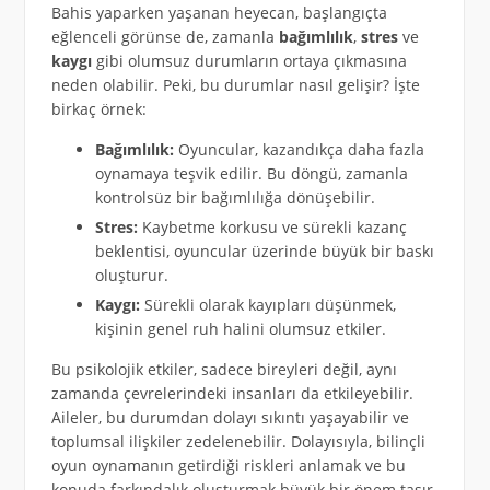
Bahis yaparken yaşanan heyecan, başlangıçta
eğlenceli görünse de, zamanla
bağımlılık
,
stres
ve
kaygı
gibi olumsuz durumların ortaya çıkmasına
neden olabilir. Peki, bu durumlar nasıl gelişir? İşte
birkaç örnek:
Bağımlılık:
Oyuncular, kazandıkça daha fazla
oynamaya teşvik edilir. Bu döngü, zamanla
kontrolsüz bir bağımlılığa dönüşebilir.
Stres:
Kaybetme korkusu ve sürekli kazanç
beklentisi, oyuncular üzerinde büyük bir baskı
oluşturur.
Kaygı:
Sürekli olarak kayıpları düşünmek,
kişinin genel ruh halini olumsuz etkiler.
Bu psikolojik etkiler, sadece bireyleri değil, aynı
zamanda çevrelerindeki insanları da etkileyebilir.
Aileler, bu durumdan dolayı sıkıntı yaşayabilir ve
toplumsal ilişkiler zedelenebilir. Dolayısıyla, bilinçli
oyun oynamanın getirdiği riskleri anlamak ve bu
konuda farkındalık oluşturmak büyük bir önem taşır.