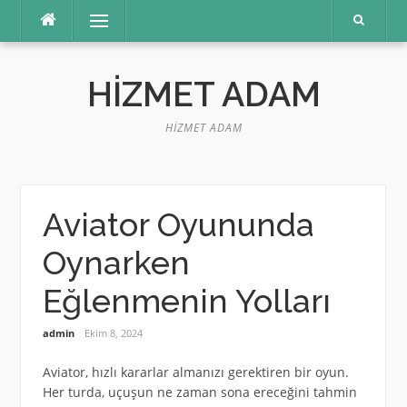
İçeriğe
Menü
atla
HIZMET ADAM
HIZMET ADAM
Aviator Oyununda
Oynarken
Eğlenmenin Yolları
admin
Ekim 8, 2024
Aviator, hızlı kararlar almanızı gerektiren bir oyun.
Her turda, uçuşun ne zaman sona ereceğini tahmin