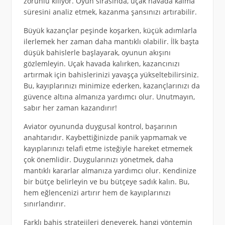
zorunlu kılıyor. Oyun sırasında, uçak havada kalma
süresini analiz etmek, kazanma şansınızı artırabilir.
Büyük kazançlar peşinde koşarken, küçük adımlarla
ilerlemek her zaman daha mantıklı olabilir. İlk başta
düşük bahislerle başlayarak, oyunun akışını
gözlemleyin. Uçak havada kalırken, kazancınızı
artırmak için bahislerinizi yavaşça yükseltebilirsiniz.
Bu, kayıplarınızı minimize ederken, kazançlarınızı da
güvence altına almanıza yardımcı olur. Unutmayın,
sabır her zaman kazandırır!
Aviator oyununda duygusal kontrol, başarının
anahtarıdır. Kaybettiğinizde panik yapmamak ve
kayıplarınızı telafi etme isteğiyle hareket etmemek
çok önemlidir. Duygularınızı yönetmek, daha
mantıklı kararlar almanıza yardımcı olur. Kendinize
bir bütçe belirleyin ve bu bütçeye sadık kalın. Bu,
hem eğlencenizi artırır hem de kayıplarınızı
sınırlandırır.
Farklı bahis stratejileri deneyerek, hangi yöntemin