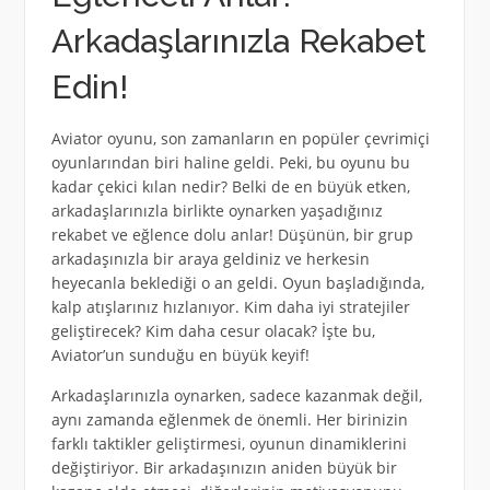
Arkadaşlarınızla Rekabet
Edin!
Aviator oyunu, son zamanların en popüler çevrimiçi
oyunlarından biri haline geldi. Peki, bu oyunu bu
kadar çekici kılan nedir? Belki de en büyük etken,
arkadaşlarınızla birlikte oynarken yaşadığınız
rekabet ve eğlence dolu anlar! Düşünün, bir grup
arkadaşınızla bir araya geldiniz ve herkesin
heyecanla beklediği o an geldi. Oyun başladığında,
kalp atışlarınız hızlanıyor. Kim daha iyi stratejiler
geliştirecek? Kim daha cesur olacak? İşte bu,
Aviator’un sunduğu en büyük keyif!
Arkadaşlarınızla oynarken, sadece kazanmak değil,
aynı zamanda eğlenmek de önemli. Her birinizin
farklı taktikler geliştirmesi, oyunun dinamiklerini
değiştiriyor. Bir arkadaşınızın aniden büyük bir