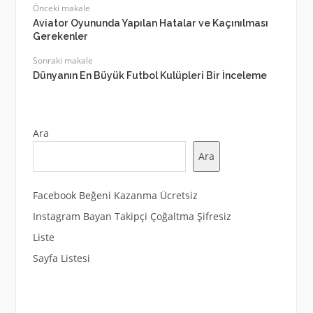
Önceki makale
Aviator Oyununda Yapılan Hatalar ve Kaçınılması
Gerekenler
Sonraki makale
Dünyanın En Büyük Futbol Kulüpleri Bir İnceleme
Ara
Ara
Facebook Beğeni Kazanma Ücretsiz
Instagram Bayan Takipçi Çoğaltma Şifresiz
Liste
Sayfa Listesi