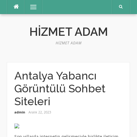
İçeriğe
Menü
atla
HIZMET ADAM
HIZMET ADAM
Antalya Yabancı
Görüntülü Sohbet
Siteleri
admin
Aralık 22, 2023
Son yıllarda internetin gelişmesiyle birlikte iletişim